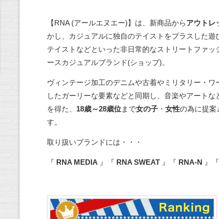
【RNA (アールエヌエー)】は、新商品から
アウトレ
かし、カジュアルに独自のテイストをプラスした遊
テイストなどといった非日常的なストリートファッ
ースカジュアルブランド(ショップ)。
ヴィンテージ加工のデニムや古着やミリタリー・ワ
したガーリーな要素などと同期し、音楽やアートな
を得た、
18歳～28歳位
まで
女の子
・
女性
の為に提案
す。
取り扱いブランドには・・・
『
RNA MEDIA
』『
RNA SWEAT
』『
RNA-N
』