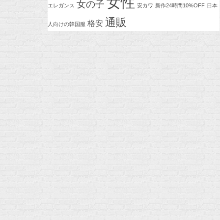
女性
女の子
エレガンス
安カワ
新作24時間10%OFF
日本
通販
格安
人向けの韓国服