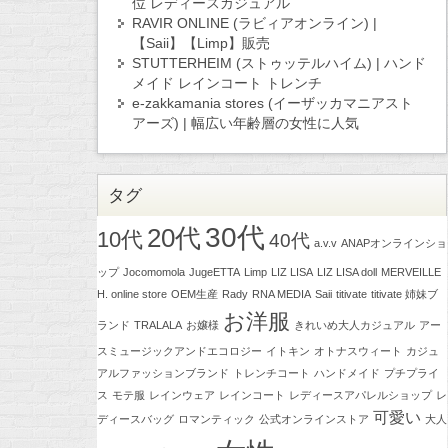
位 レディースカジュアル
RAVIR ONLINE (ラビィアオンライン) |
【Saii】【Limp】販売
STUTTERHEIM (ストゥッテルハイム) | ハンド
メイド レインコート トレンチ
e-zakkamania stores (イーザッカマニアスト
アーズ) | 幅広い年齢層の女性に人気
タグ
30代
20代
10代
40代
a.v.v
ANAPオンラインショ
ップ
Jocomomola
JugeETTA
Limp
LIZ LISA
LIZ LISA doll
MERVEILLE
H. online store
OEM生産
Rady
RNA MEDIA
Saii
titivate
titivate 姉妹ブ
お洋服
ランド
TRALALA
お嬢様
きれいめ大人カジュアル
アー
スミュージックアンドエコロジー
イトキン
オトナスウィート
カジュ
アルファッションブランド
トレンチコート
ハンドメイド
プチプライ
ス
モテ服
レインウェア
レインコート
レディースアパレルショップ
レ
可愛い
ディースバッグ
ロマンティック
公式オンラインストア
大人