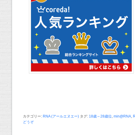
カテゴリー:
RNA (アールエヌエー)
タグ:
18歳～28歳位
,
min@RNA
,
どうぞ