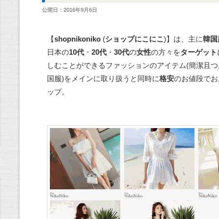
公開日：2016年9月6日
【
shopnikoniko
(
ショップにこにこ
)】は、主に
韓国
日本の
10代
・
20代
・
30代
の
女性
の方々を
ターゲット
しむことができるファッションのアイテム(簡潔且
国服)をメインに取り扱うと同時に
格安
のお値段でお
ップ。