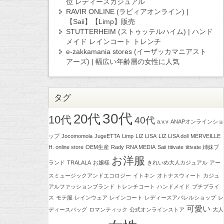
位 レディースカジュアル
RAVIR ONLINE (ラビィアオンライン) |
【Saii】【Limp】販売
STUTTERHEIM (ストゥッテルハイム) | ハンド
メイド レインコート トレンチ
e-zakkamania stores (イーザッカマニアスト
アーズ) | 幅広い年齢層の女性に人気
タグ
30代
20代
10代
40代
a.v.v
ANAPオンラインショ
ップ
Jocomomola
JugeETTA
Limp
LIZ LISA
LIZ LISA doll
MERVEILLE
H. online store
OEM生産
Rady
RNA MEDIA
Saii
titivate
titivate 姉妹ブ
お洋服
ランド
TRALALA
お嬢様
きれいめ大人カジュアル
アー
スミュージックアンドエコロジー
イトキン
オトナスウィート
カジュ
アルファッションブランド
トレンチコート
ハンドメイド
プチプライ
ス
モテ服
レインウェア
レインコート
レディースアパレルショップ
レ
可愛い
ディースバッグ
ロマンティック
公式オンラインストア
大人