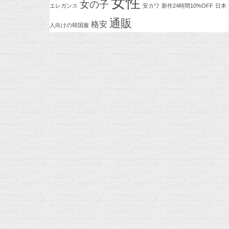
女性
女の子
エレガンス
安カワ
新作24時間10%OFF
日本
通販
格安
人向けの韓国服